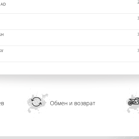
 AD
SH
SV
ев
Обмен и возврат