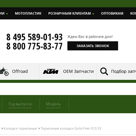
ИИ
МОТОПЛАСТИК
РОЗНИЧНЫМ КЛИЕНТАМ
ОПТОВИКАМ
КО
8 495 589-01-93
Ждем Вас в рабочие дни!
8 800 775-83-77
ЗАКАЗАТЬ ЗВОНОК
Offroad
OEM Запчасти
Подбор зап
Год выпуска
Модель
Колодки тормозные
Тормозные колодки Gold-Fren 013 S3