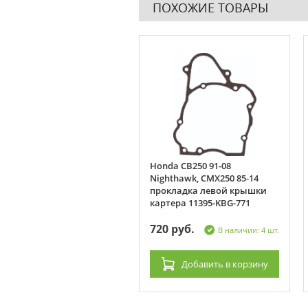
ПОХОЖИЕ ТОВАРЫ
мкомплект прогрессии
Honda CB250 91-08
 Kawasaki KX125 04-05,
Nighthawk, CMX250 85-14
50 04-07, KX250F 04-05,
прокладка левой крышки
uki RMZ250 (27-1117)
картера 11395-KBG-771
060 руб.
720 руб.
В наличии: 6 шт.
В наличии: 4 шт.
Добавить
в корзину
Добавить
в корзину