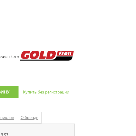
агазин 4 дня
ЗИНУ
Купить без регистрации
оциклов
О бренде
 S3..