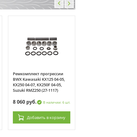
Ремкомплект прогрессии
Honda CB250 91-08
BWX Kawasaki KX125 04-05,
Nighthawk, CMX250 85-14
KX250 04-07, KX250F 04-05,
прокладка левой крышк
Suzuki RMZ250 (27-1117)
картера 11395-KBG-771
8 060 руб.
720 руб.
В наличии: 6 шт.
В наличии: 4
Добавить
в корзину
Добавить
в корзин