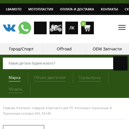
LBAMOTO
МОТОПЛАСТИК
ОПЛАТА И ДОСТАВКА
КОНТАКТЫ
С
0
ЛК
Город/Спорт
Offroad
OEM Запчасти
Марка
Объём двигателя
Год выпуска
Модель
Главная
Каталог товаров
Запчасти для ТО
Колодки тормозные
Тормозные колодки AHL FA140