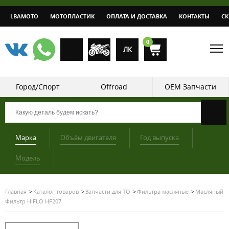
LBAMOTO
МОТОПЛАСТИК
ОПЛАТА И ДОСТАВКА
КОНТАКТЫ
С
0
ЛК
Город/Спорт
Offroad
OEM Запчасти
Марка
Объём двигателя
Год выпуска
Модель
Главная
Каталог товаров
Запчасти для ТО
Фильтра масляные
Масляный
Фильтр HIFLO HF207