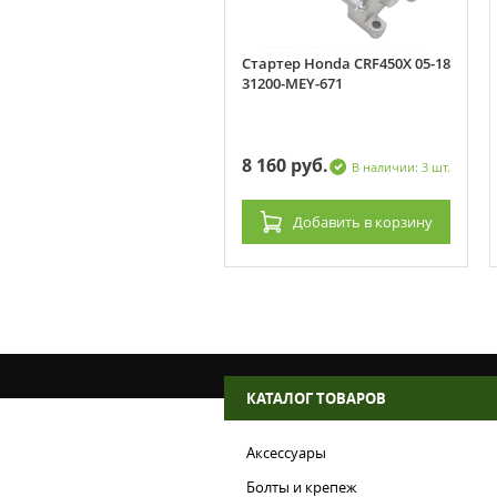
плект пластика R-Tech
Стартер Honda CRF450X 05-18
da CRF250X 04-19 (R-
31200-MEY-671
TCRX-NR0-412) Черный
 840 руб.
8 160 руб.
В наличии: 2 шт.
В наличии: 3 шт.
Добавить
в корзину
Добавить
в корзину
КАТАЛОГ ТОВАРОВ
Аксессуары
Болты и крепеж