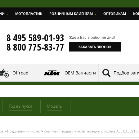
ИИ
МОТОПЛАСТИК
РОЗНИЧНЫМ КЛИЕНТАМ
ОПТОВИКАМ
КО
8 495 589-01-93
Ждем Вас в рабочие дни!
8 800 775-83-77
ЗАКАЗАТЬ ЗВОНОК
Offroad
OEM Запчасти
Подбор зап
Год выпуска
Модель
са
Подшипники колес
Комплект подшипников переднего колеса ALL BALLS Hond