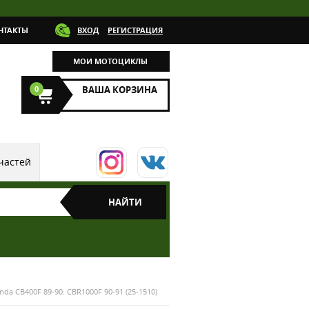
НТАКТЫ
ВХОД
РЕГИСТРАЦИЯ
МОИ МОТОЦИКЛЫ
0
ВАША КОРЗИНА
частей
a CB400F 89-90. CBR1000F 90-91 (25-1510)