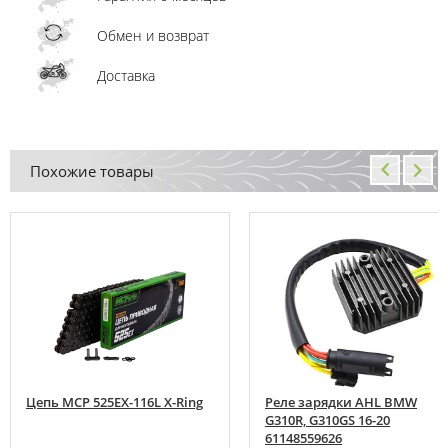
Обмен и возврат
Доставка
Похожие товары
Цепь MCP 525EX-116L X-Ring
Реле зарядки AHL BMW
G310R, G310GS 16-20
61148559626