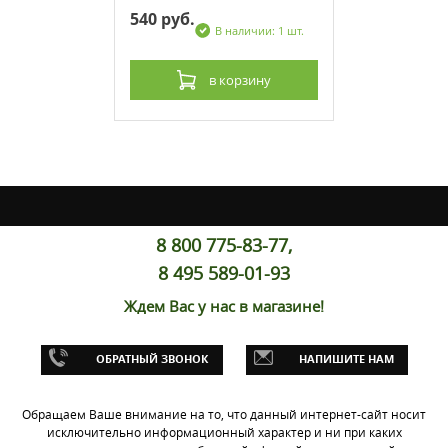
540 руб.
личии: 1 шт.
В наличии: 1 шт.
рзину
в корзину
8 800 775-83-77,
8 495 589-01-93
Ждем Вас у нас в магазине!
000-2012
-29F00
ОБРАТНЫЙ ЗВОНОК
НАПИШИТЕ НАМ
личии: 1 шт.
Обращаем Ваше внимание на то, что данный интернет-сайт носит
рзину
исключительно информационный характер и ни при каких