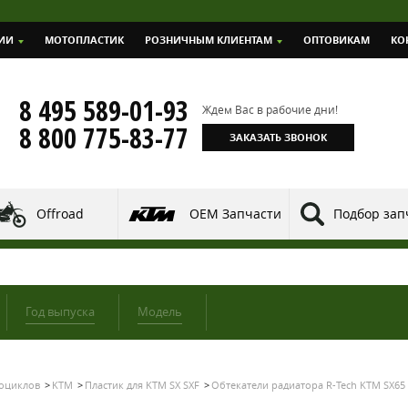
ИИ
МОТОПЛАСТИК
РОЗНИЧНЫМ КЛИЕНТАМ
ОПТОВИКАМ
КО
8 495 589-01-93
Ждем Вас в рабочие дни!
8 800 775-83-77
ЗАКАЗАТЬ ЗВОНОК
Offroad
OEM Запчасти
Подбор зап
Год выпуска
Модель
тоциклов
KTM
Пластик для KTM SX SXF
Обтекатели радиатора R-Tech KTM SX65