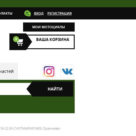
НТАКТЫ
ВХОД
РЕГИСТРАЦИЯ
МОИ МОТОЦИКЛЫ
0
ВАША КОРЗИНА
частей
 16-22 (R-CVKTMARNR1665) Оранжево-