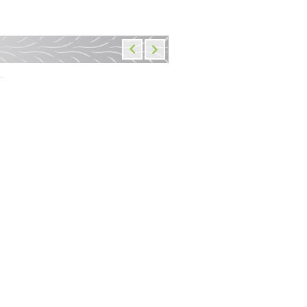
Перо для вилки мотоцикла
Диски сцепления
Yamaha MT-09 21-24, XSR900
фрикционные DP-Clutch
21-24
5406-8
11 170 руб.
13 560 руб.
В наличии: 1 шт.
В наличии: 3
Добавить
в корзину
Добавить
в корзин