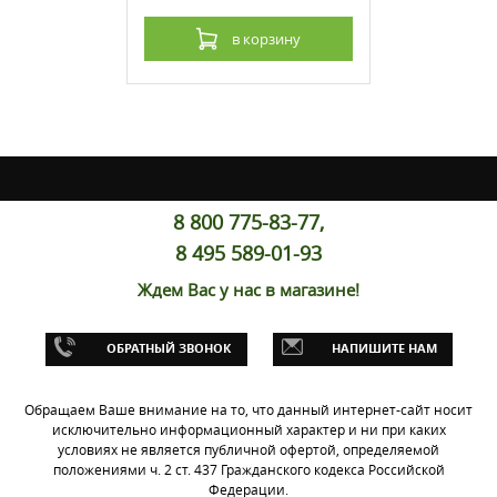
рзину
в корзину
8 800 775-83-77,
8 495 589-01-93
Ждем Вас у нас в магазине!
uki GSR400,
редние
ОБРАТНЫЙ ЗВОНОК
НАПИШИТЕ НАМ
 наличии: 2 шт.
Обращаем Ваше внимание на то, что данный интернет-сайт носит
рзину
исключительно информационный характер и ни при каких
условиях не является публичной офертой, определяемой
положениями ч. 2 ст. 437 Гражданского кодекса Российской
Федерации.