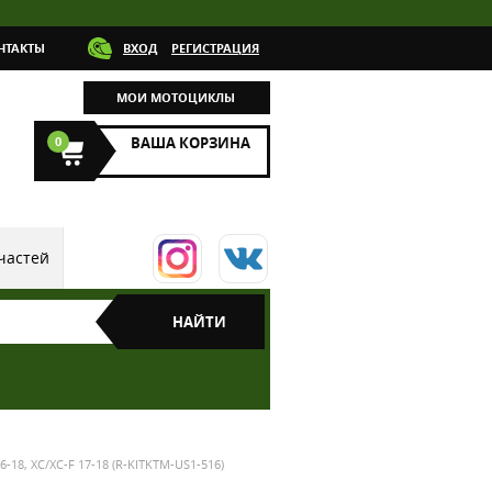
НТАКТЫ
ВХОД
РЕГИСТРАЦИЯ
МОИ МОТОЦИКЛЫ
0
ВАША КОРЗИНА
частей
-18, XC/XC-F 17-18 (R-KITKTM-US1-516)