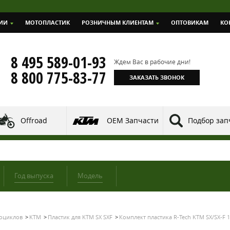
ИИ
МОТОПЛАСТИК
РОЗНИЧНЫМ КЛИЕНТАМ
ОПТОВИКАМ
КО
8 495 589-01-93
Ждем Вас в рабочие дни!
8 800 775-83-77
ЗАКАЗАТЬ ЗВОНОК
Offroad
OEM Запчасти
Подбор зап
Год выпуска
Модель
тоциклов
KTM
Пластик для KTM SX SXF
Комплект пластика R-Tech KTM SX/SX-F 16