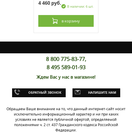
4 460 руб.
 наличии: 6 шт.
В наличии: 6 шт.
рзину
в корзину
8 800 775-83-77,
8 495 589-01-93
Ждем Вас у нас в магазине!
тупицы
ОБРАТНЫЙ ЗВОНОК
НАПИШИТЕ НАМ
aki KX250F
23, KX450F
-1031)
Обращаем Ваше внимание на то, что данный интернет-сайт носит
исключительно информационный характер и ни при каких
условиях не является публичной офертой, определяемой
 наличии: 6 шт.
положениями ч. 2 ст. 437 Гражданского кодекса Российской
Федерации.