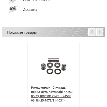
Доставка
Похожие товары
тупицы
Ремкомплект Ступицы
aki KX250F
перед BWX Kawasaki KX250F
23, KX450F
06-23, KX250X 21-23, KX450F
-1031)
06-18 (25-1079/11-1031)