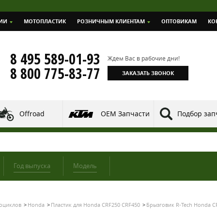
ИИ
МОТОПЛАСТИК
РОЗНИЧНЫМ КЛИЕНТАМ
ОПТОВИКАМ
КО
8 495 589-01-93
Ждем Вас в рабочие дни!
8 800 775-83-77
ЗАКАЗАТЬ ЗВОНОК
Offroad
OEM Запчасти
Подбор зап
Год выпуска
Модель
тоциклов
Honda
Пластик для Honda CRF250 CRF450
Брызговик R-Tech Honda CR