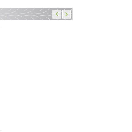
157FML прокладка крышки
Направляющие вилки Н
генератора
перо 43X30X1 Комплект 2
1 670 руб.
400 руб.
В наличии: 10 шт.
В наличии: 11
Добавить
в корзину
Добавить
в корзин