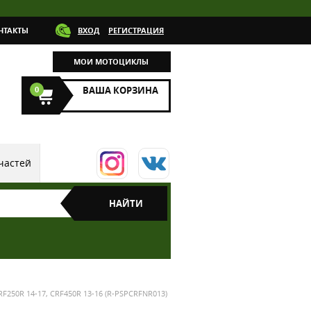
НТАКТЫ
ВХОД
РЕГИСТРАЦИЯ
МОИ МОТОЦИКЛЫ
0
ВАША КОРЗИНА
частей
F250R 14-17, CRF450R 13-16 (R-PSPCRFNR013)