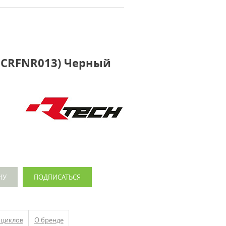
SPCRFNR013) Черный
НУ
ПОДПИСАТЬСЯ
оциклов
О бренде