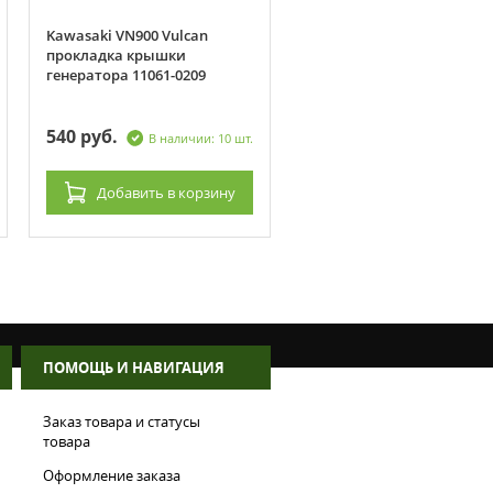
Kawasaki VN900 Vulcan
Honda CBR929/954 00-03
прокладка крышки
Прокладка крышки
генератора 11061-0209
генератора 11392-MCJ-000
540 руб.
470 руб.
В наличии: 10 шт.
В наличии: 4
Добавить
в корзину
Добавить
в корзин
ПОМОЩЬ И НАВИГАЦИЯ
Заказ товара и статусы
товара
Оформление заказа