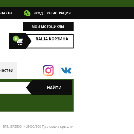
НТАКТЫ
ВХОД
РЕГИСТРАЦИЯ
МОИ МОТОЦИКЛЫ
0
ВАША КОРЗИНА
частей
4, ER5, GPZ500, KLE400/500 Прокладка крышки