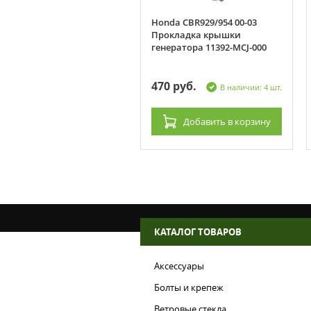
asaki VN900 Vulcan
Honda CBR929/954 00-03
окладка крышки
Прокладка крышки
ератора 11061-0209
генератора 11392-MCJ-000
0 руб.
470 руб.
В наличии: 10 шт.
В наличии: 4 шт.
Добавить
в корзину
Добавить
в корзину
КАТАЛОГ ТОВАРОВ
Аксессуары
Болты и крепеж
Ветровые стекла