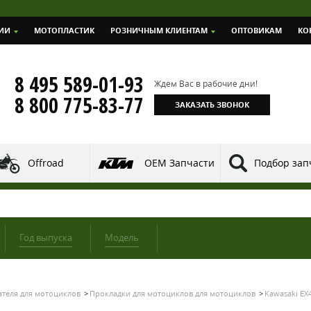
ИИ
МОТОПЛАСТИК
РОЗНИЧНЫМ КЛИЕНТАМ
ОПТОВИКАМ
КО
8 495 589-01-93
Ждем Вас в рабочие дни!
8 800 775-83-77
ЗАКАЗАТЬ ЗВОНОК
Offroad
OEM Запчасти
Подбор зап
Год выпуска
Модель
ателя для мотоциклов
Прокладки для мотоциклов для мотоциклов
Kawasaki EX