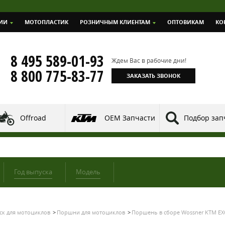
ИИ
МОТОПЛАСТИК
РОЗНИЧНЫМ КЛИЕНТАМ
ОПТОВИКАМ
КО
8 495 589-01-93
Ждем Вас в рабочие дни!
8 800 775-83-77
ЗАКАЗАТЬ ЗВОНОК
Offroad
OEM Запчасти
Подбор зап
Год выпуска
Модель
ск для мотоциклов
Поршни для мотоциклов
Поршень в сборе Wossner KTM EXC-