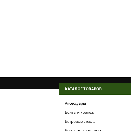
Комплект напр
вилки Honda CBR
24, Suzuki GSX-R10
6114)
3 150 руб.
В 
Добавить
КАТАЛОГ ТОВАРОВ
Аксессуары
Болты и крепеж
Ветровые стекла
Выхлопная система