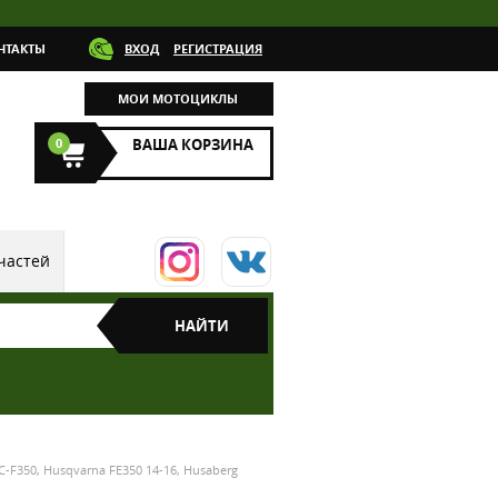
НТАКТЫ
ВХОД
РЕГИСТРАЦИЯ
МОИ МОТОЦИКЛЫ
0
ВАША КОРЗИНА
частей
F350, Husqvarna FE350 14-16, Husaberg