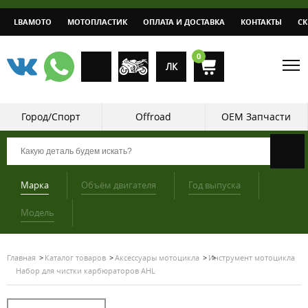
LBAMOTO
МОТОПЛАСТИК
ОПЛАТА И ДОСТАВКА
КОНТАКТЫ
С
0
ЛК
Город/Спорт
Offroad
OEM Запчасти
Марка
Объём двигателя
Год выпуска
Модель
Главная
Каталог товаров
Аксессуары мотоцикла
Инструмент мотоцикла
Набор для чистки карбюраторов AHL