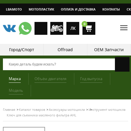
LBAMOTO
МОТОПЛАСТИК
ОПЛАТА И ДОСТАВКА
КОНТАКТЫ
С
0
ЛК
Город/Спорт
Offroad
OEM Запчасти
Марка
Объём двигателя
Год выпуска
Модель
Главная
Каталог товаров
Аксессуары мотоцикла
Инструмент мотоцикла
Ключ для съемника масляного фильтра AHL