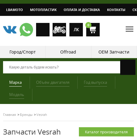
LBAMOTO
МОТОПЛАСТИК
ОПЛАТА И ДОСТАВКА
КОНТАКТЫ
С
0
ЛК
Город/Спорт
Offroad
OEM Запчасти
Марка
Объём двигателя
Год выпуска
Модель
Главная
Бренды
Vesrah
Запчасти Vesrah
Каталог производителя