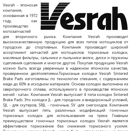
Vesrah - японская
компания,
основанная в 1972
году, как
производство
мотозапчастей
для вторичного рынка. Компания Vesrah производит
высококачественную продукцию для всех типов мотоциклов от
городских до спортивных. Компания производит широкий
ассортимент запчастей для мотоциклов: тормозные колодки,
масляные фильтры, сальники и пыльники вилки, диски и пружины
сцепления сцепления и многое другое. Покупая продукцию Vesrah
можно быть всегда уверенным в надежном японском качестве,
проверенном десятилетиями.Тормозные колодки Vesrah Sintered
Brake Pads изготовлены по технологии спекания, с содержанием
меди до 60% в исходном материале. Основа колодок выполнена из
сверхпрочного сплава, используемого в производстве японских
мечей - катан. Компания Vesrah выпускает 4 типа колодок Sintered
Brake Pads. Это колодки JL - для городских и внедорожный условий,
SJL - для скутеров, SRJL - гоночные, SV -для снегоходов. Компания
Vesrah выпускает пять различных модификаций гоночных
тормозных колодок для использования на треке. Главным
преимуществом гоночных тормозных колодок Vesrah является
эффективное торможение без снижения тормозного усилия.