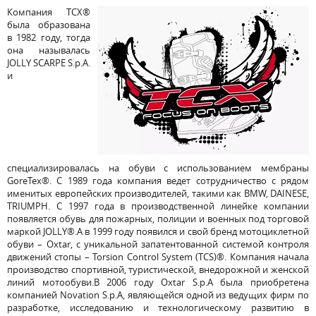
Компания TCX®
была образована
в 1982 году, тогда
она называлась
JOLLY SCARPE S.р.A.
и
специализировалась на обуви с использованием мембраны
GoreTex®. С 1989 года компания ведет сотрудничество с рядом
именитых европейских производителей, такими как BMW, DAINESE,
TRIUMPH. С 1997 года в производственной линейке компании
появляется обувь для пожарных, полиции и военных под торговой
маркой JOLLY®.А в 1999 году появился и свой бренд мотоциклетной
обуви – Oxtar, с уникальной запатентованной системой контроля
движений стопы – Torsion Control System (TCS)®. Компания начала
производство спортивной, туристической, внедорожной и женской
линий мотообуви.В 2006 году Oxtar S.p.A была приобретена
компанией Novation S.p.A, являющейся одной из ведущих фирм по
разработке, исследованию и технологическому развитию в