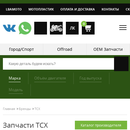
LBAMOTO
МОТОПЛАСТИК
ОПЛАТА И ДОСТАВКА
КОНТАКТЫ
С
0
ЛК
Город/Спорт
Offroad
OEM Запчасти
Марка
Объём двигателя
Год выпуска
Модель
Главная
Бренды
TCX
Запчасти TCX
Каталог производителя