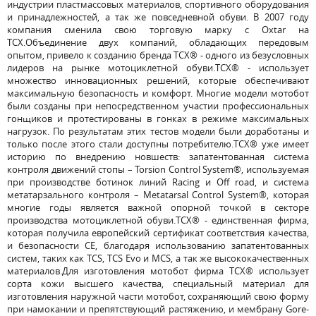
индустрии пластмассовых материалов, спортивного оборудования
и принадлежностей, а так же повседневной обуви. В 2007 году
компания сменила свою торговую марку с Oxtar на
TCX.Объединение двух компаний, обладающих передовым
опытом, привело к созданию бренда TCX® - одного из безусловных
лидеров на рынке мотоциклетной обуви.TCX® - использует
множество инновационных решений, которые обеспечивают
максимальную безопасность и комфорт. Многие модели мотобот
были созданы при непосредственном участии профессиональных
гонщиков и протестированы в гонках в режиме максимальных
нагрузок. По результатам этих тестов модели были доработаны и
только после этого стали доступны потребителю.TCX® уже имеет
историю по внедрению новшеств: запатентованная система
контроля движений стопы – Torsion Control System®, используемая
при производстве ботинок линий Racing и Off road, и система
метатарзального контроля – Metatarsal Control System®, которая
многие годы является важной опорной точкой в секторе
производства мотоциклетной обуви.TCX® - единственная фирма,
которая получила европейский сертификат соответствия качества,
и безопасности СЕ, благодаря использованию запатентованных
систем, таких как TCS, TCS Evo и MCS, а так же высококачественных
материалов.Для изготовления мотобот фирма TCX® использует
сорта кожи высшего качества, специальный материал для
изготовления наружной части мотобот, сохраняющий свою форму
при намокании и препятствующий растяжению, и мембрану Gore-