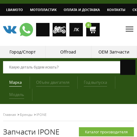
LBAMOTO
МОТОПЛАСТИК
ОПЛАТА И ДОСТАВКА
КОНТАКТЫ
С
0
ЛК
Город/Спорт
Offroad
OEM Запчасти
Марка
Объём двигателя
Год выпуска
Модель
Главная
Бренды
IPONE
Запчасти IPONE
Каталог производителя