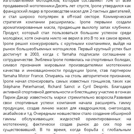
изготовителями мотоциклов, которые составляют 70% от всей
продаваемой мототехники.Десять лет спустя, Ipone утвердился как
французский лидер в производстве масел для 2-тактных двигателей,
и стал широко популярен в off-road секторе. Коммерческая
стратегия компании расширилась: Ipone первыми создали
ароматизированные масла, придающие выхлопу запах клубники.
Продукт, который стал пользоваться большим успехом среди
молодёжи, хотя сначала никто не верил в это.В то же самое время,
Ipone решил конкурировать с крупными компаниями, выйдя на
рынок большеобъемных мотоциклов. Первый крупный успех был
достигнут в 2003, когда с Yamaha подписали соглашение о
сотрудничестве. Эмблема Ipone появилась на спортивных болидах,
символ признания мировыми производителями мототехники
качества и инновационности продукции Ipone, став партнером
Yamaha Motor France. Опираясь на столь авторитетное признание,
Ipone начал спонсировать самых известных гонщиков, таких как
Stéphane Peterhansel, Richard Sainct и Cyril Després. Благодаря
активной спортивной деятельности и блестящему участию в гонках
Париж-Дакар известность марки стремительно возросла.Развивая
свои спортивные успехи компания начала расширять гамму
продукции, создав линию масел для квадроциклов, снегоходов,
акабайков и т.д. Очередным новшеством стало создание обширной
гаммы обслуживающих жидкостей ориентированных на
мототехнику, фактически создав рынок до сих пор не
существовавший. В то время, когда борьба с глобальным