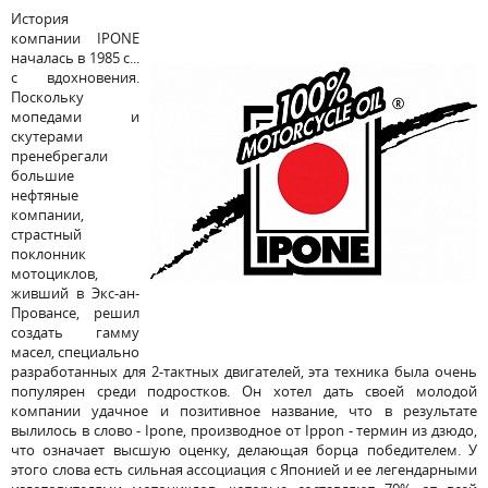
История
компании IPONE
началась в 1985 с...
с вдохновения.
Поскольку
мопедами и
скутерами
пренебрегали
большие
нефтяные
компании,
страстный
поклонник
мотоциклов,
живший в Экс-ан-
Провансе, решил
создать гамму
масел, специально
разработанных для 2-тактных двигателей, эта техника была очень
популярен среди подростков. Он хотел дать своей молодой
компании удачное и позитивное название, что в результате
вылилось в слово - Ipone, производное от Ippon - термин из дзюдо,
что означает высшую оценку, делающая борца победителем. У
этого слова есть сильная ассоциация с Японией и ее легендарными