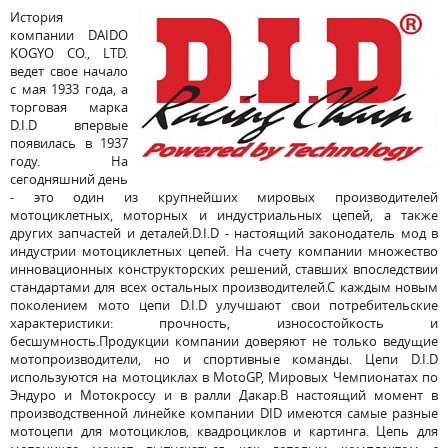
История
компании DAIDO
KOGYO CO., LTD.
ведет свое начало
с мая 1933 года, а
торговая марка
D.I.D впервые
появилась в 1937
году. На
сегодняшний день
- это один из крупнейших мировых производителей
мотоциклетных, моторных и индустриальных цепей, а также
других запчастей и деталей.D.I.D - настоящий законодатель мод в
индустрии мотоциклетных цепей. На счету компании множество
инновационных конструкторских решений, ставших впоследствии
стандартами для всех остальных производителей.С каждым новым
поколением мото цепи D.I.D улучшают свои потребительские
характеристики: прочность, износостойкость и
бесшумность.Продукции компании доверяют не только ведущие
мотопроизводители, но и спортивные команды. Цепи D.I.D
используются на мотоциклах в MotoGP, Мировых Чемпионатах по
Эндуро и Мотокроссу и в ралли Дакар.В настоящий момент в
производственной линейке компании DID имеются самые разные
мотоцепи для мотоциклов, квадроциклов и картинга. Цепь для