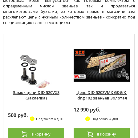
мотоцикла может выпускаться как готовым комплектом с
определенным числом звеньев, так и продаваться
многометровыми бухтами, из которых прямо в магазине вам
расклепают цепь с нужным количеством звеньев - конкретно под
спецификацию вашего мотоцикла.
Замок цепи DID 520VX3
Цепь DID 520ZVMX G&G X-
(Заклепка)
Ring 102 звеньев Золотая
12 990 руб.
500 руб.
Под заказ: 4 дня
Под заказ: 4 дня
в корзину
в корзину