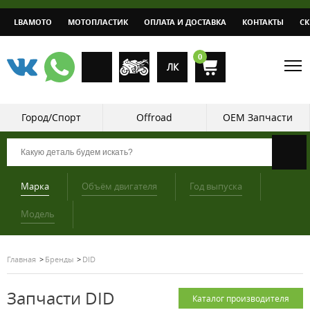
LBAMOTO
МОТОПЛАСТИК
ОПЛАТА И ДОСТАВКА
КОНТАКТЫ
С
0
ЛК
Город/Спорт
Offroad
OEM Запчасти
Марка
Объём двигателя
Год выпуска
Модель
Главная
Бренды
DID
Запчасти DID
Каталог производителя