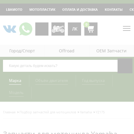
LBAMOTO
МОТОПЛАСТИК
ОПЛАТА И ДОСТАВКА
КОНТАКТЫ
С
0
ЛК
Город/Спорт
Offroad
OEM Запчасти
Марка
Объём двигателя
Год выпуска
Модель
Главная
Подбор запчастей для мотоциклов
Yamaha
YZ175