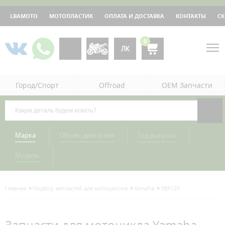
LBAMOTO
МОТОПЛАСТИК
ОПЛАТА И ДОСТАВКА
КОНТАКТЫ
С
0
ЛК
Город/Спорт
Offroad
OEM Запчасти
Марка
Объём двигателя
Год выпуска
Модель
Главная
Подбор запчастей для мотоциклов
Yamaha
YBR125