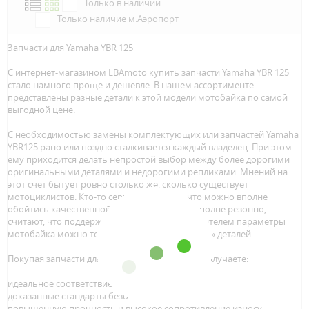
Только в наличии
Только наличие м.Аэропорт
Запчасти для Yamaha YBR 125
С интернет-магазином LBAmoto купить запчасти Yamaha YBR 125
стало намного проще и дешевле. В нашем ассортименте
представлены разные детали к этой модели мотобайка по самой
выгодной цене.
С необходимостью замены комплектующих или запчастей Yamaha
YBR125 рано или поздно сталкивается каждый владелец. При этом
ему приходится делать непростой выбор между более дорогими
оригинальными деталями и недорогими репликами. Мнений на
этот счет бытует ровно столько же, сколько существует
мотоциклистов. Кто-то серьезно считает, что можно вполне
обойтись качественной репликой. Другие, вполне резонно,
считают, что поддержать заданные производителем параметры
мотобайка можно только установкой «родных» деталей.
Покупая запчасти для YBR 125 в LBAmoto, вы получаете:
идеальное соответствие при установке;
доказанные стандарты безопасности;
повышенную прочность и высокое сопротивление износу.