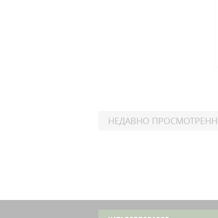
НЕДАВНО ПРОСМОТРЕН
Suzu
GS
In
Suzu
GS
In