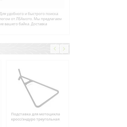
 Для удобного и быстрого поиска
алогом от ЛБАмото. Мы предлагаем
ие вашего байка. Доставка
Подставка для мотоцикла
Фишка реле зарядки 6
кросс/эндуро треугольная
контактов Suzuki, CAN-AM
ARCTIC CAT, Yamaha, Hond