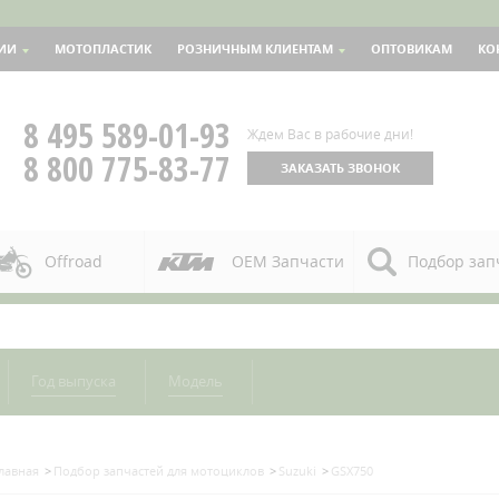
ИИ
МОТОПЛАСТИК
РОЗНИЧНЫМ КЛИЕНТАМ
ОПТОВИКАМ
КО
8 495 589-01-93
Ждем Вас в рабочие дни!
8 800 775-83-77
ЗАКАЗАТЬ ЗВОНОК
Offroad
OEM Запчасти
Подбор зап
Год выпуска
Модель
лавная
Подбор запчастей для мотоциклов
Suzuki
GSX750