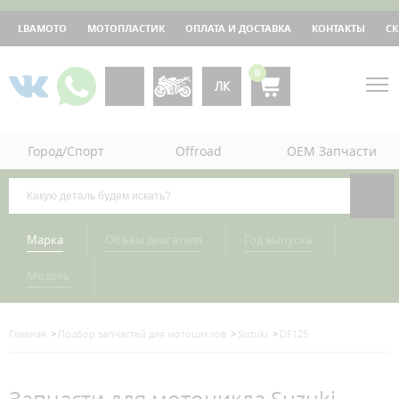
LBAMOTO
МОТОПЛАСТИК
ОПЛАТА И ДОСТАВКА
КОНТАКТЫ
С
0
ЛК
Город/Спорт
Offroad
OEM Запчасти
Марка
Объём двигателя
Год выпуска
Модель
Главная
Подбор запчастей для мотоциклов
Suzuki
DF125