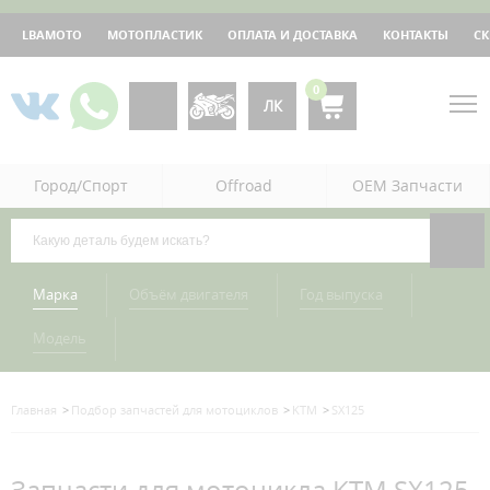
LBAMOTO
МОТОПЛАСТИК
ОПЛАТА И ДОСТАВКА
КОНТАКТЫ
С
0
ЛК
Город/Спорт
Offroad
OEM Запчасти
Марка
Объём двигателя
Год выпуска
Модель
Главная
Подбор запчастей для мотоциклов
KTM
SX125