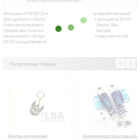
Только наличие м.Аэропорт
Мотоцикл KTM SX125 является достаточно популярной техникой.
Для удобного и быстрого поиска запчастей для мотоцикла SX125
стоит воспользоваться онлайн каталогом от ЛБАмото. Мы
предлагаем только качественный тюнинг и детали для
технического обслуживание вашего байка. Доставка запчастей
SX125 осуществляется по всей Росcии.
Популярные товары
Брелок для ключей
Задние амортизаторы для