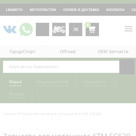
LBAMOTO
МОТОПЛАСТИК
ОПЛАТА И ДОСТАВКА
КОНТАКТЫ
С
0
ЛК
Город/Спорт
Offroad
OEM Запчасти
Марка
Объём двигателя
Год выпуска
Модель
Главная
Подбор запчастей для мотоциклов
KTM
SC620