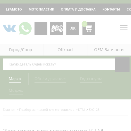
LBAMOTO
МОТОПЛАСТИК
ОПЛАТА И ДОСТАВКА
КОНТАКТЫ
С
0
ЛК
Город/Спорт
Offroad
OEM Запчасти
Марка
Объём двигателя
Год выпуска
Модель
Главная
Подбор запчастей для мотоциклов
KTM
EXC125