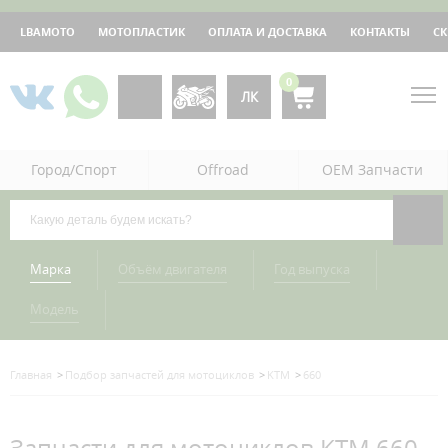
LBAMOTO
МОТОПЛАСТИК
ОПЛАТА И ДОСТАВКА
КОНТАКТЫ
С
0
ЛК
Город/Спорт
Offroad
OEM Запчасти
Марка
Объём двигателя
Год выпуска
Модель
Главная
Подбор запчастей для мотоциклов
KTM
660