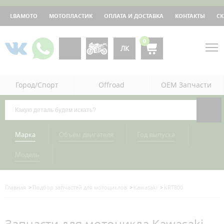
LBAMOTO
МОТОПЛАСТИК
ОПЛАТА И ДОСТАВКА
КОНТАКТЫ
С
0
ЛК
Город/Спорт
Offroad
OEM Запчасти
Марка
Объём двигателя
Год выпуска
Модель
Главная
Подбор запчастей для мотоциклов
Kawasaki
KRT800