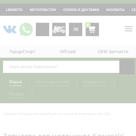
LBAMOTO
МОТОПЛАСТИК
ОПЛАТА И ДОСТАВКА
КОНТАКТЫ
С
0
ЛК
Город/Спорт
Offroad
OEM Запчасти
Марка
Объём двигателя
Год выпуска
Модель
Главная
Подбор запчастей для мотоциклов
Kawasaki
KLX650