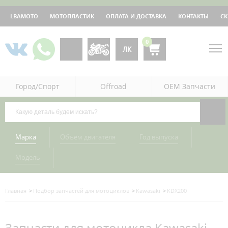
LBAMOTO
МОТОПЛАСТИК
ОПЛАТА И ДОСТАВКА
КОНТАКТЫ
С
0
ЛК
Город/Спорт
Offroad
OEM Запчасти
Марка
Объём двигателя
Год выпуска
Модель
Главная
Подбор запчастей для мотоциклов
Kawasaki
KDX200