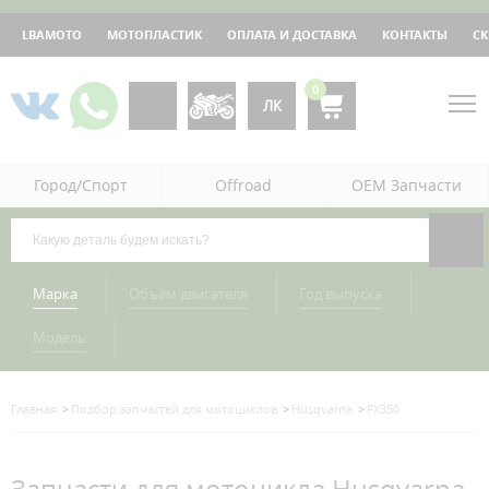
LBAMOTO
МОТОПЛАСТИК
ОПЛАТА И ДОСТАВКА
КОНТАКТЫ
С
0
ЛК
Город/Спорт
Offroad
OEM Запчасти
Марка
Объём двигателя
Год выпуска
Модель
Главная
Подбор запчастей для мотоциклов
Husqvarna
FX350