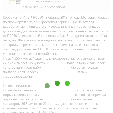
Только в наличии
Только наличие м.Аэропорт
Кросс кантрийный FX 350 – новинка 2019-го года. Мотоцикл близок
по своей архитектуре к кроссовой серии FC, но имеет ряд
доработок, делающих его универсальным для кросс и эндуро
дисциплин. Двигатель мощностью 58 л.с. заключен в легкое шасси
от FX 250. Увеличенный топливный бак, 6-ти ступенчатая коробка
передач, 18-ти дюймовое заднее колесо, электростартер, трекшн
контроль, переключатель карт двигателя на руле – всё это и
многое другое делает FX 350 одним из лучших внедорожных
мотоциклов на сегодняшний день.
Новый 350-кубовый двигатель построен с чистого листа, он весит
27.2 кг и выдает мощность 58 л.с. Новый балансирный вал новой
конструкции гасит вибрации и одновременно с этим служит
приводом для насоса системы охлаждения и системы
газораспределения.
Головка цилиндра
Новая 4-клапанная головка цилиндра имеет абсолютно новые:
форму камеры сгорания и впусных/выпускных окон, распредвал,
пружины клапанов. Новые титановые впускные клапаны
диаметром 36.3 мм весят 22.4 гр, выпускные также титановые
клапаны диаметром 29.1 мм весят 22.7 гр. Все это позволяет
двигателю развивать 13400 об/мин.