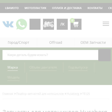
LBAMOTO
МОТОПЛАСТИК
ОПЛАТА И ДОСТАВКА
КОНТАКТЫ
С
0
ЛК
Город/Спорт
Offroad
OEM Запчасти
Марка
Объём двигателя
Год выпуска
Модель
Главная
Подбор запчастей для мотоциклов
Husaberg
TE125