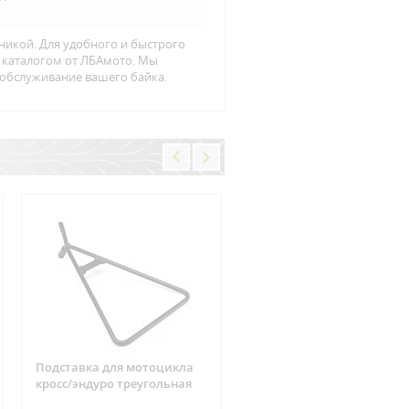
никой. Для удобного и быстрого
н каталогом от ЛБАмото. Мы
 обслуживание вашего байка.
Подставка для мотоцикла
Фишка реле зарядки 6
кросс/эндуро треугольная
контактов Suzuki, CAN-AM
ARCTIC CAT, Yamaha, Hond