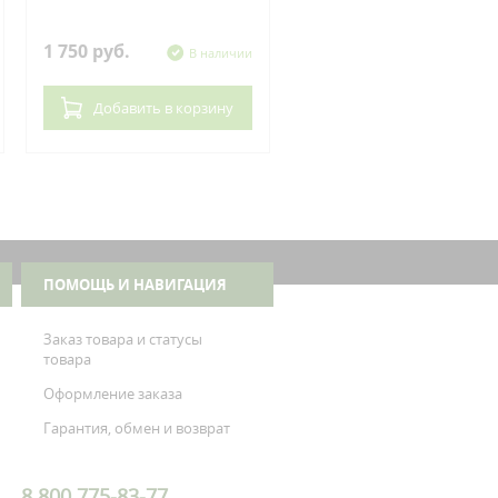
Kawasaki
1 750 руб.
620 руб.
В наличии
В нал
Добавить
в корзину
Добавить
в корзин
ПОМОЩЬ И НАВИГАЦИЯ
Заказ товара и статусы
товара
Оформление заказа
Гарантия, обмен и возврат
8 800 775-83-77,