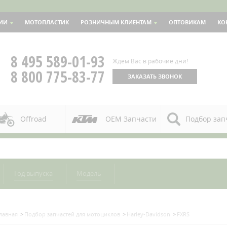
ИИ
МОТОПЛАСТИК
РОЗНИЧНЫМ КЛИЕНТАМ
ОПТОВИКАМ
КО
8 495 589-01-93
Ждем Вас в рабочие дни!
8 800 775-83-77
ЗАКАЗАТЬ ЗВОНОК
Offroad
OEM Запчасти
Подбор зап
Год выпуска
Модель
лавная
Подбор запчастей для мотоциклов
Harley-Davidson
FXRS