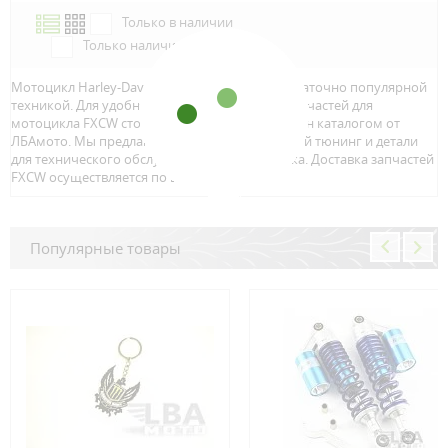
Только в наличии
Только наличие м.Аэропорт
Мотоцикл Harley-Davidson FXCW является достаточно популярной
техникой. Для удобного и быстрого поиска запчастей для
мотоцикла FXCW стоит воспользоваться онлайн каталогом от
ЛБАмото. Мы предлагаем только качественный тюнинг и детали
для технического обслуживание вашего байка. Доставка запчастей
FXCW осуществляется по всей Росcии.
Популярные товары