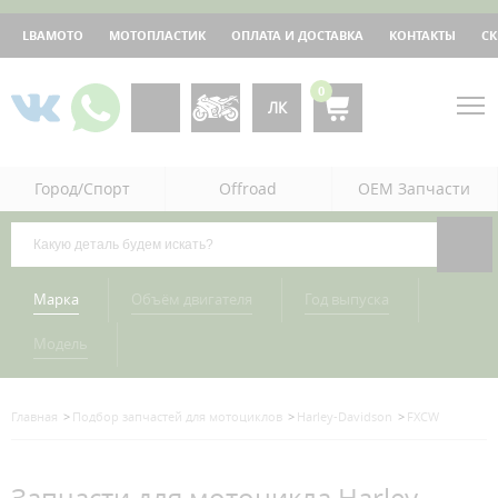
LBAMOTO
МОТОПЛАСТИК
ОПЛАТА И ДОСТАВКА
КОНТАКТЫ
С
0
ЛК
Город/Спорт
Offroad
OEM Запчасти
Марка
Объём двигателя
Год выпуска
Модель
Главная
Подбор запчастей для мотоциклов
Harley-Davidson
FXCW