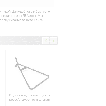
хникой. Для удобного и быстрого
йн каталогом от ЛБАмото. Мы
 обслуживание вашего байка.
Подставка для мотоцикла
Фишка реле зарядки 6
кросс/эндуро треугольная
контактов Suzuki, CAN-AM
ARCTIC CAT, Yamaha, Hond