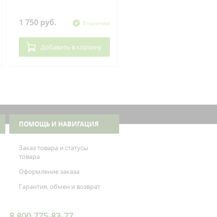
Kawasaki
1 750 руб.
620 руб.
В наличии
В нал
Добавить
в корзину
Добавить
в корзин
ПОМОЩЬ И НАВИГАЦИЯ
Заказ товара и статусы
товара
Оформление заказа
Гарантия, обмен и возврат
8 800 775-83-77,