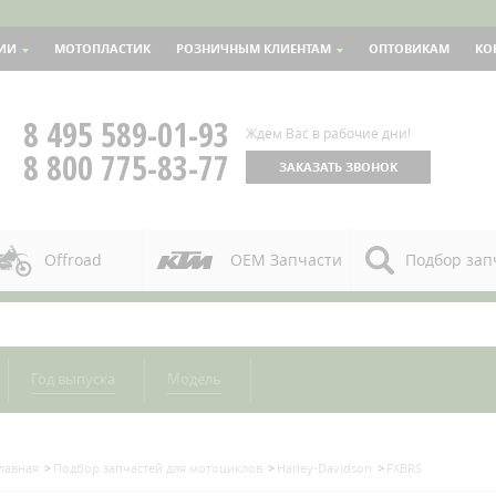
ИИ
МОТОПЛАСТИК
РОЗНИЧНЫМ КЛИЕНТАМ
ОПТОВИКАМ
КО
8 495 589-01-93
Ждем Вас в рабочие дни!
8 800 775-83-77
ЗАКАЗАТЬ ЗВОНОК
Offroad
OEM Запчасти
Подбор зап
Год выпуска
Модель
лавная
Подбор запчастей для мотоциклов
Harley-Davidson
FXBRS