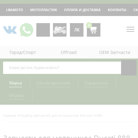
LBAMOTO
МОТОПЛАСТИК
ОПЛАТА И ДОСТАВКА
КОНТАКТЫ
С
0
ЛК
Город/Спорт
Offroad
OEM Запчасти
Марка
Объём двигателя
Год выпуска
Модель
Главная
Подбор запчастей для мотоциклов
Ducati
888