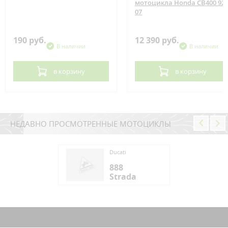
мотоцикла Honda CB400 92-
07
190 руб.
12 390 руб.
В наличии
В наличии
в корзину
в корзину
НЕДАВНО ПРОСМОТРЕННЫЕ МОТОЦИКЛЫ
ti
Ducati
8
888
rada
Strada
ti
8
rada