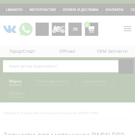
LBAMOTO
МОТОПЛАСТИК
ОПЛАТА И ДОСТАВКА
КОНТАКТЫ
С
0
ЛК
Город/Спорт
Offroad
OEM Запчасти
Марка
Объём двигателя
Год выпуска
Модель
Главная
Подбор запчастей для мотоциклов
BMW
R80